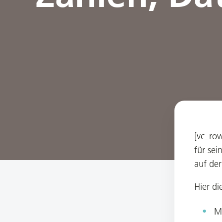
[vc_row
für se
auf der
Hier di
M