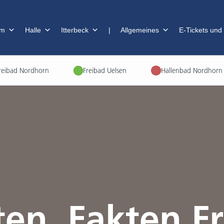
im
Halle
Itterbeck
|
Allgemeines
E-Tickets und
reibad Nordhorn
Freibad Uelsen
Hallenbad Nordhorn
ten, Fakten Fr