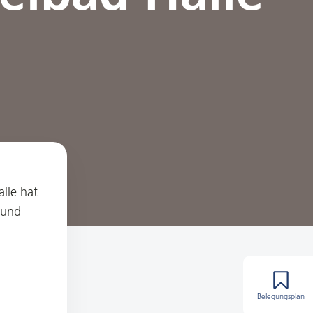
lle hat
 und
Belegungsplan