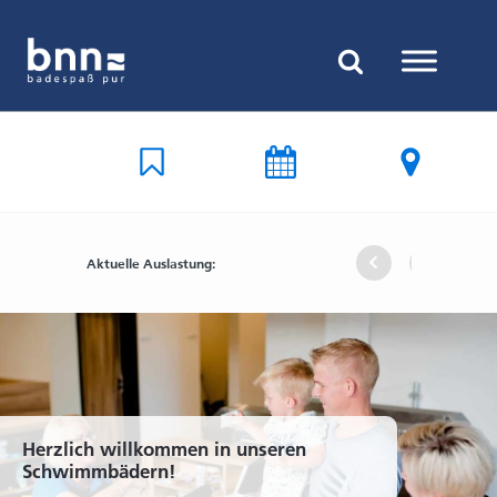
Aktuelle Auslastung:
Freibad
Hallenbad
Hallenba
Freiba
Freib
Hal
Uelsen
Nordhorn
Uelsen
Nordho
Uelse
Nor
Herzlich willkommen in unseren
Schwimmbädern!