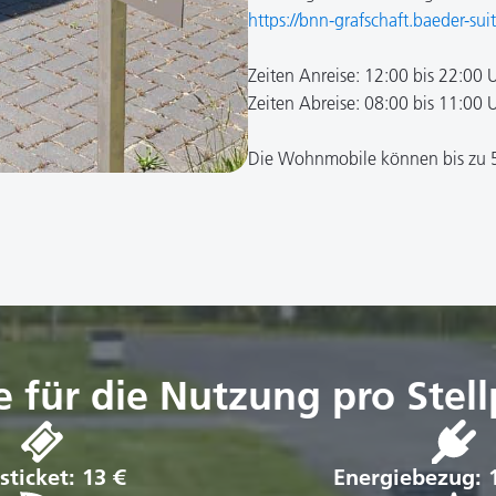
https://bnn-grafschaft.baeder-sui
Zeiten Anreise: 12:00 bis 22:00 
Zeiten Abreise: 08:00 bis 11:00 U
Die Wohnmobile können bis zu 5 
e für die Nutzung pro Stell
sticket: 13 €
Energiebezug: 