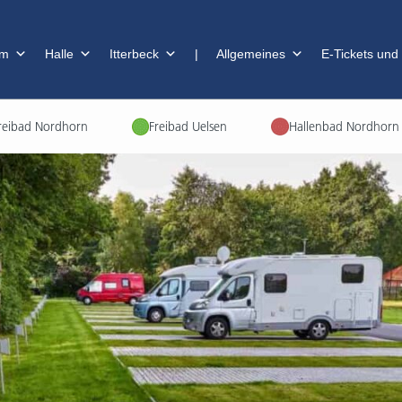
im
Halle
Itterbeck
|
Allgemeines
E-Tickets und
reibad Nordhorn
Freibad Uelsen
Hallenbad Nordhorn