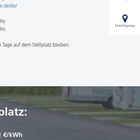
te.de/de/
Uhr
Eintrittspreise
hr.
Tage auf dem Stellplatz bleiben.
platz:
1 €/kWh