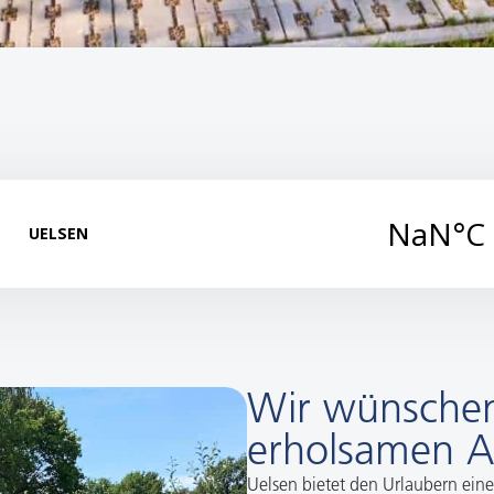
Wir wünschen
erholsamen Au
Uelsen bietet den Urlaubern ein