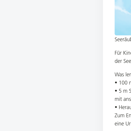
Seeräu
Für Kin
der See
Was ler
• 100
• 5 m 
mit an
• Hera
Zum En
eine U