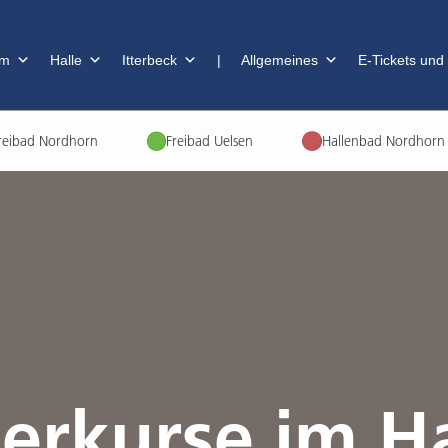
im
Halle
Itterbeck
|
Allgemeines
E-Tickets und
reibad Nordhorn
Freibad Uelsen
Hallenbad Nordhorn
erkurse im H