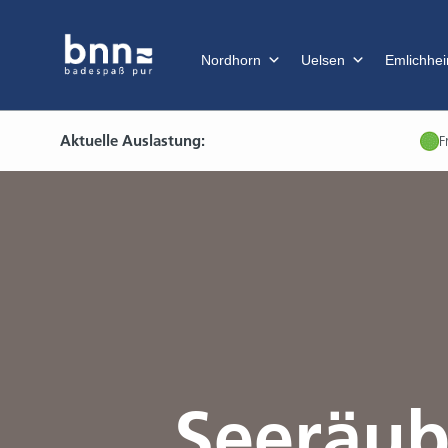
Nordhorn
Uelsen
Emlichhe
Aktuelle Auslastung:
F
Seeräub