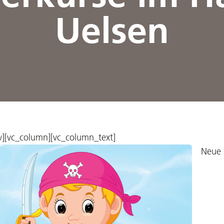
Uelsen
w][vc_column][vc_column_text]
Neue