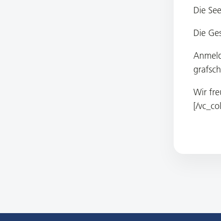
Die See
Die Ge
Anmeld
grafsch
Wir fre
[/vc_co