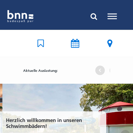
Aktuelle Auslastung:
Freibad
Hallenbad
Hallenba
Freiba
Freib
Hal
Uelsen
Nordhorn
Uelsen
Nordho
Uelse
Nor
Herzlich willkommen in unseren
Schwimmbädern!