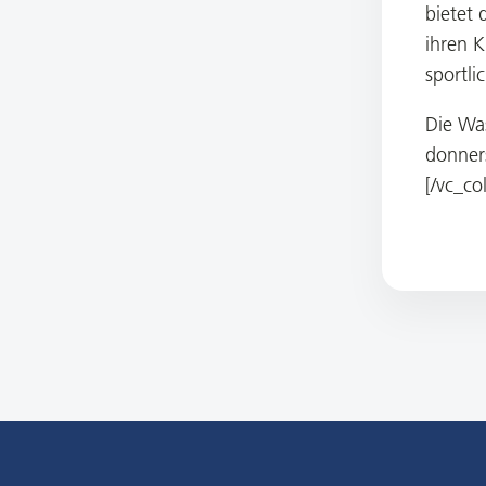
bietet 
ihren K
sportli
Die Wa
donner
[/vc_co