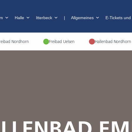
im
Halle
Itterbeck
|
Allgemeines
E-Tickets und
reibad Nordhorn
Freibad Uelsen
Hallenbad Nordhorn
ALLENBAD EM