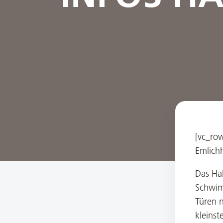
[vc_ro
Emlich
Das Ha
Schwim
Türen 
kleins