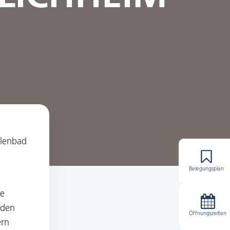
llenbad
Belegungsplan
ie
 den
Öffnungszeiten
ern